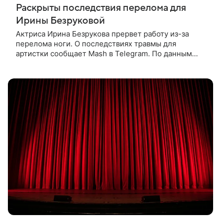
Раскрыты последствия перелома для
Ирины Безруковой
Актриса Ирина Безрукова прервет работу из-за
перелома ноги. О последствиях травмы для
артистки сообщает Mash в Telegram. По данным
издания, Безрукова пропустит 15 спектаклей —
восемь показов «Женитьбы Фигаро»,