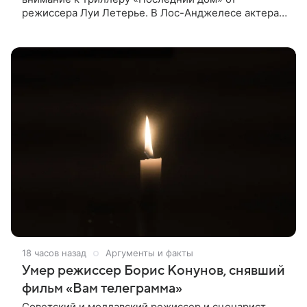
режиссера Луи Летерье. В Лос-Анджелесе актера
на два дня поселили внутри рекламного билборда,
оформленного как фасад жилого
18 часов назад
Аргументы и факты
Умер режиссер Борис Конунов, снявший
фильм «Вам телеграмма»
Советский и молдавский режиссер и сценарист