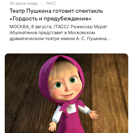
19 часов назад
ТАСС
Театр Пушкина готовит спектакль
«Гордость и предубеждение»
МОСКВА, 8 августа. /ТАСС/. Режиссер Мурат
Абулкатинов представит в Московском
драматическом театре имени А. С. Пушкина
спектакль «Гордость и предубеждение» по
одноименному роману английской писательницы
XVIII —