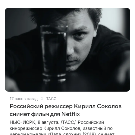
88-летний Кончаловский и
17 часов назад
ТАСС
Российский режиссер Кирилл Соколов
снимет фильм для Netflix
НЬЮ-ЙОРК, 8 августа. /ТАСС/. Российский
кинорежиссер Кирилл Соколов, известный по
черной комедии «Папа, сдохни» (2018), снимет