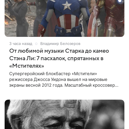
3 часа назад
Владимир Белозеров
От любимой музыки Старка до камео
Стэна Ли: 7 пасхалок, спрятанных в
«Мстителях»
Супергеройский блокбастер «Мстители»
режиссера Джосса Уидона вышел на мировые
экраны весной 2012 года. Масштабный кроссовер
подвел черту под первой фазой медиафраншизы
Marvel и заложил основу для дальнейшего