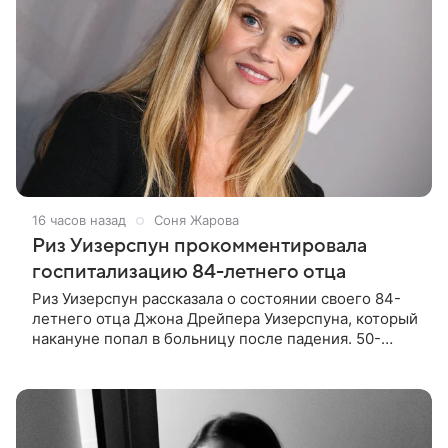
16 часов назад
Соня Жарова
Риз Уизерспун прокомментировала
госпитализацию 84-летнего отца
Риз Уизерспун рассказала о состоянии своего 84-
летнего отца Джона Дрейпера Уизерспуна, который
накануне попал в больницу после падения. 50-
летняя актриса сообщила, что сейчас с ним все в
порядке. «Я хочу, чтобы