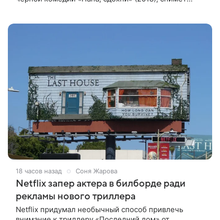
научно-фантастический триллер Blur для
стримингового сервиса Netflix. Об этом
18 часов назад
Соня Жарова
Netflix запер актера в билборде ради
рекламы нового триллера
Netflix придумал необычный способ привлечь
внимание к триллеру «Последний дом» от