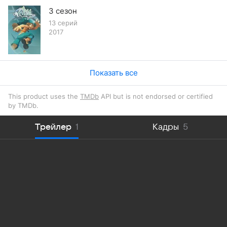
3 сезон
13 серий
2017
Показать все
This product uses the
TMDb
API but is not endorsed or certified
by TMDb.
Трейлер
1
Кадры
5