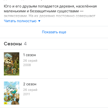
Сэдлигроува на свободу, что побуждает Сэдлигроува
Юго и его друзьям попадается деревня, населённая
послать им воздушный поцелуй, который снимает с
маленькими и беззащитными существами —
принцесс их проклятье.
экляксерами. На их деревню постоянно совершают
набеги минотавры, ворующие у экляксеров
Читать полностью
продовольствие. Побив первую волну минотавров,
Евангелин предлагает наставить ловушек, а
Показать еще
Сэдлигроув хочет обучить экляксеров боевым приёмам
для отражения последующих атак. В селение снова
Сезоны
4
приходит банда минотавров во главе с их отцом,
которого побеждает Юго. Минотавры обещают сменить
деревню для своих набегов, а экляксеры награждают
1 сезон
героев кучей разнообразной еды.
26 серий
2008
2 сезон
26 серий
2011