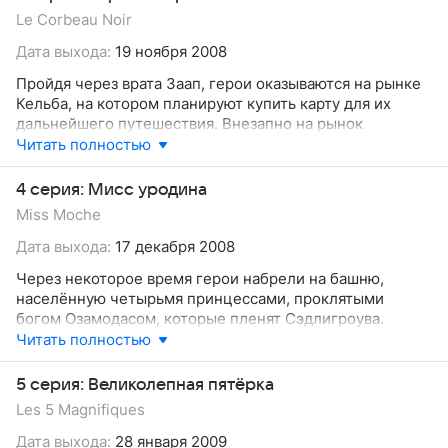
леса, иссушенного машинами Нокса, после чего
Le Corbeau Noir
полтеры снимают проклятие с жителей деревни и отца
Юго. Альберт ранит Нокса, прибывшего чтобы
Дата выхода:
19 ноября 2008
выпытать расположение Гругалораграна у Юго, и
Пройдя через врата Заап, герои оказываются на рынке
оказывается под воздействием чар старения. Юго
Кельба, на котором планируют купить карту для их
узнает, что его семью нужно искать на острове Ома, и
дальнейшего путешествия. Внезапно на рынок
отправляется в путь вместе со своими новыми
совершает нападение крылатый всадник в костюме
Читать полностью
друзьями.
ворона, который представляется как «Черный Ворон».
Выспросив у местных торговцев, герои узнают, что
4 серия: Мисс уродина
интересующая их карта продается у торговца Каброка.
Miss Moche
Тот соглашается отдать карту, если герои победят
Чёрного Ворона. Герои выполняют задание и получают
Дата выхода:
17 декабря 2008
карту.
Через некоторое время герои набрели на башню,
населённую четырьмя принцессами, проклятыми
богом Озамодасом, которые пленят Сэдлигроува.
Причиной тому служит то, что только искренний
Читать полностью
поцелуй может снова вернуть им нормальный вид.
Чтобы спасти Сэдлигроува, остальные герои сами
5 серия: Великолепная пятёрка
переодеваются в проклятых принцесс, поскольку
Les 5 Magnifiques
входные ворота пропускают лишь их. После
определенных событий принцессы решают отпустить
Дата выхода:
28 января 2009