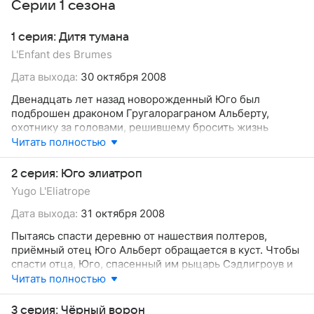
Серии 1 сезона
1 серия: Дитя тумана
L'Enfant des Brumes
Дата выхода:
30 октября 2008
Двенадцать лет назад новорожденный Юго был
подброшен драконом Гругалораграном Альберту,
охотнику за головами, решившему бросить жизнь
наёмника. Спустя 12 лет у Юго появляются
Читать полностью
способности к открытию порталов, используя которые,
он освобождает иопа Седлигроува от одержимости
2 серия: Юго элиатроп
демоном Шушу и спасает таверну своего отца от
Yugo L'Eliatrope
полного разрушения. Спустя некоторое время на
деревню нападают полтеры, а на Юго обращает
Дата выхода:
31 октября 2008
внимание маг времени Нокс, который давно ищет
Пытаясь спасти деревню от нашествия полтеров,
Гругалораграна.
приёмный отец Юго Альберт обращается в куст. Чтобы
спасти отца, Юго, спасенный им рыцарь Сэдлигроув и
старый друг Альберта Руэль отправляются в запретный
Читать полностью
лес, где встречают принцессу Амалию и Евангелину.
Амалия исцеляет Старого Дуба, хозяина запретного
3 серия: Чёрный ворон