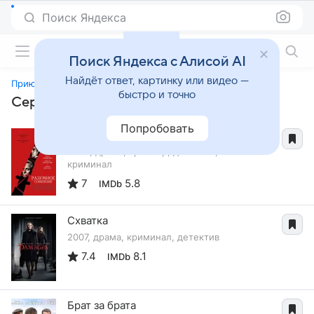
Поиск Яндекса
Фильмы онлайн
Поиск Яндекса с Алисой AI
Найдёт ответ, картинку или видео —
Приют соловья
быстро и точно
Сериалы, похожие на «Приют соловья»
Попробовать
Разумное сомнение
2009, драма, триллер, детектив,
криминал
7
5.8
IMDb
Схватка
2007, драма, криминал, детектив
7.4
8.1
IMDb
Брат за брата