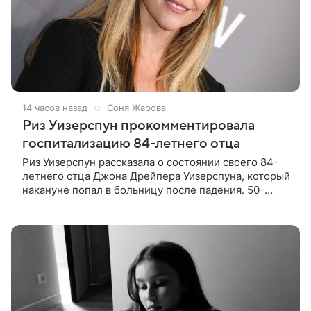
14 часов назад
Соня Жарова
Риз Уизерспун прокомментировала
госпитализацию 84-летнего отца
Риз Уизерспун рассказала о состоянии своего 84-
летнего отца Джона Дрейпера Уизерспуна, который
накануне попал в больницу после падения. 50-
летняя актриса сообщила, что сейчас с ним все в
порядке. «Я хочу, чтобы