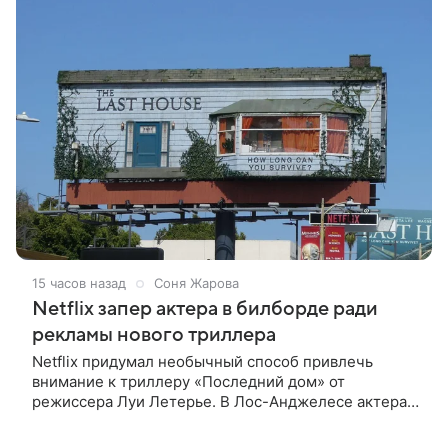
15 часов назад
Соня Жарова
Netflix запер актера в билборде ради
рекламы нового триллера
Netflix придумал необычный способ привлечь
внимание к триллеру «Последний дом» от
режиссера Луи Летерье. В Лос-Анджелесе актера
на два дня поселили внутри рекламного билборда,
оформленного как фасад жилого