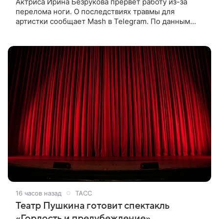
Актриса Ирина Безрукова прервет работу из-за
перелома ноги. О последствиях травмы для
артистки сообщает Mash в Telegram. По данным
издания, Безрукова пропустит 15 спектаклей —
восемь показов «Женитьбы Фигаро»,
16 часов назад
ТАСС
Театр Пушкина готовит спектакль
«Гордость и предубеждение»