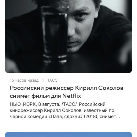
15 часов назад
ТАСС
Российский режиссер Кирилл Соколов
снимет фильм для Netflix
НЬЮ-ЙОРК, 8 августа. /ТАСС/. Российский
кинорежиссер Кирилл Соколов, известный по
черной комедии «Папа, сдохни» (2018), снимет
научно-фантастический триллер Blur для
стримингового сервиса Netflix. Об этом