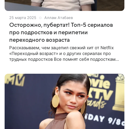
25 марта 2025
Аллам Атабаев
Осторожно, пубертат! Топ-5 сериалов
про подростков и перипетии
переходного возраста
Рассказываем, чем зацепил свежий хит от Netflix
«Переходный возраст» и о других сериалах про
трудных подростков Все помнят себя подростками.
Когда гормоны бушуют, эмоции на пределе, а мир
несправедлив. Кинематограф