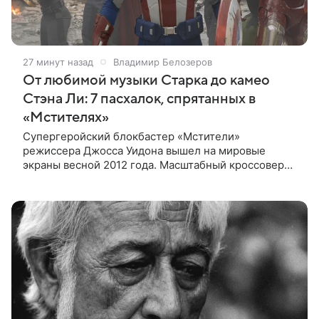
27 минут назад
Владимир Белозеров
От любимой музыки Старка до камео
Стэна Ли: 7 пасхалок, спрятанных в
«Мстителях»
Супергеройский блокбастер «Мстители»
режиссера Джосса Уидона вышел на мировые
экраны весной 2012 года. Масштабный кроссовер
подвел черту под первой фазой медиафраншизы
Marvel и заложил основу для дальнейшего