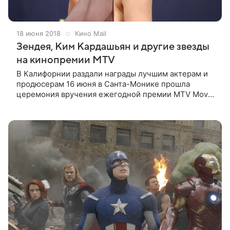
18 июня 2018
Кино Mail
Зендея, Ким Кардашьян и другие звезды
на кинопремии MTV
В Калифорнии раздали награды лучшим актерам и
продюсерам 16 июня в Санта-Монике прошла
церемония вручения ежегодной премии MTV Movie
& TV Awards 2018, в рамках которой чествуют
лучших деятелей американской кино-