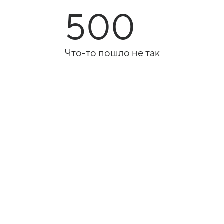
500
Что-то пошло не так