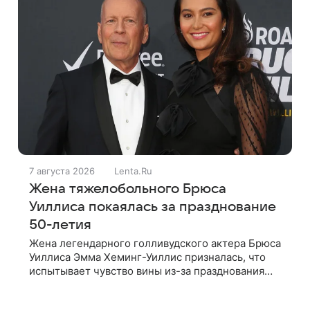
7 августа 2026
Lenta.Ru
Жена тяжелобольного Брюса
Уиллиса покаялась за празднование
50-летия
Жена легендарного голливудского актера Брюса
Уиллиса Эмма Хеминг-Уиллис призналась, что
испытывает чувство вины из-за празднования
50-летия на фоне тяжелой болезни мужа. Об
этом пишет Daily Mail. Эмма заявила,