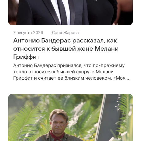
7 августа 2026
Соня Жарова
Антонио Бандерас рассказал, как
относится к бывшей жене Мелани
Гриффит
Антонио Бандерас признался, что по-прежнему
тепло относится к бывшей супруге Мелани
Гриффит и считает ее близким человеком. «Моя
бывшая жена если и не мой лучший друг, то один
из лучших», — отметил актер. По