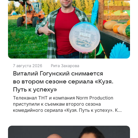
7 августа 2026
Рита Захарова
Виталий Гогунский снимается
во втором сезоне сериала «Кузя.
Путь к успеху»
Телеканал ТНТ и компания Norm Production
приступили к съемкам второго сезона
комедийного сериала «Кузя. Путь к успеху». К
роли Кузи вернется Виталий Гогунский. Вместе с
ним в новом сезоне сыграют Денис Бузин,