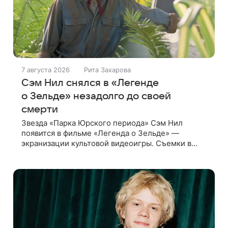
7 августа 2026
Рита Захарова
Сэм Нил снялся в «Легенде
о Зельде» незадолго до своей
смерти
Звезда «Парка Юрского периода» Сэм Нил
появится в фильме «Легенда о Зельде» —
экранизации культовой видеоигры. Съемки в
этом проекте актер завершил незадолго до
ухода из жизни, сообщает Deadline. События
фильма