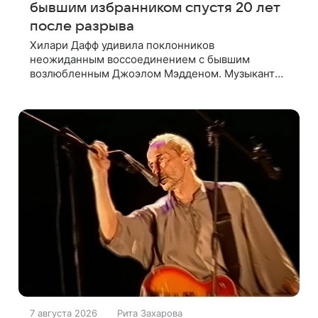
бывшим избранником спустя 20 лет
после разрыва
Хилари Дафф удивила поклонников
неожиданным воссоединением с бывшим
возлюбленным Джоэлом Мэдденом. Музыкант
вышел на сцену во время концерта певицы в
Нью-Йорке в рамках ее мирового тура «The
Lucky Me» — спустя
7 августа 2026
Рита Захарова