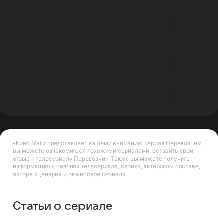
«Кино Mail» представляет вашему вниманию сериал Перевозчик:
вы можете ознакомиться похожими сериалами, оставить свой
отзыв к телесериалу Перевозчик. Также вы можете получить
информацию о сезонах телесериала, сериях, актерском составе,
авторе сценария и режиссере сериала.
Статьи о сериале