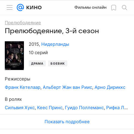
Фильмы онлайн
Прелюбодеяние
Прелюбодеяние, 3-й сезон
2015
,
Нидерланды
10 серий
ДРАМА
БОЕВИК
Режиссеры
Франк Кетелаар
,
Альберт Жан ван Риис
,
Арно Дириккс
В ролях
Сильвия Хукс
,
Кеес Принс
,
Гуидо Поллеманс
,
Рифка Лодейзен
Показать подробнее