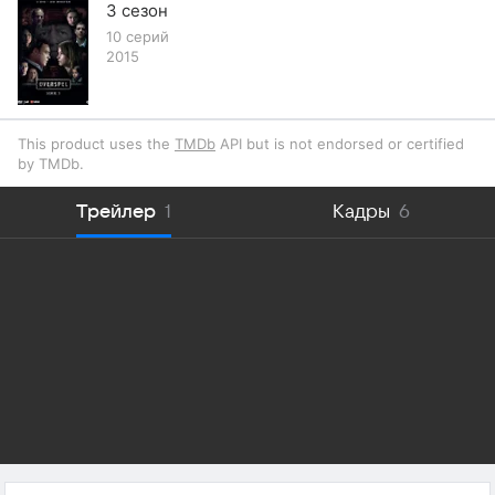
3 сезон
10 серий
2015
This product uses the
TMDb
API but is not endorsed or certified
by TMDb.
Трейлер
1
Кадры
6