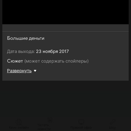
Большие деньги
Дата выхода:
23 ноября 2017
(может содержать спойлеры)
Сюжет
Развернуть
Читать
Кино онлайн
Прямой эфир
Шоу
новости