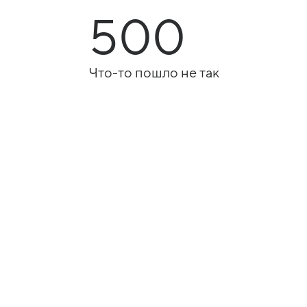
500
Что-то пошло не так