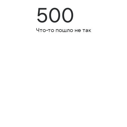
500
Что-то пошло не так