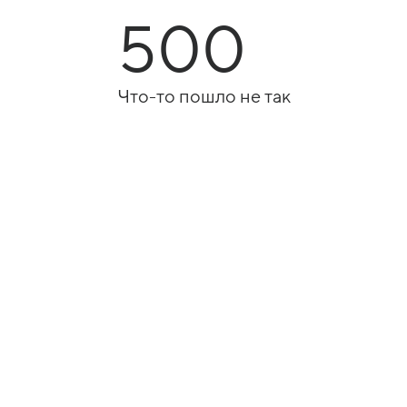
500
Что-то пошло не так