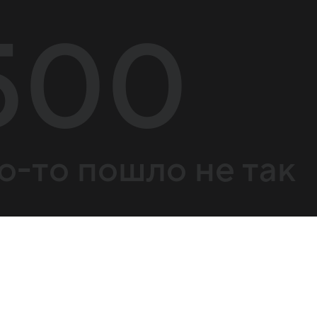
500
о-то пошло не так