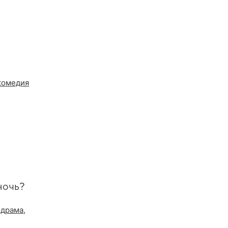
комедия
ночь?
драма
,