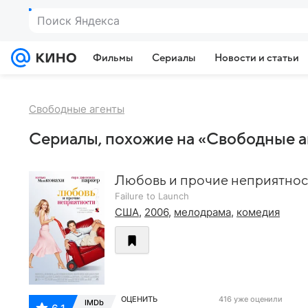
Поиск Яндекса
Фильмы
Сериалы
Новости и статьи
Свободные агенты
Сериалы, похожие на «Свободные а
Любовь и прочие неприятнос
Failure to Launch
США
,
2006
,
мелодрама
,
комедия
ОЦЕНИТЬ
416 уже оценили
IMDb