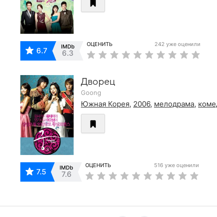
ОЦЕНИТЬ
242 уже оценили
IMDb
6.7
6.3
Дворец
Goong
Южная Корея
,
2006
,
мелодрама
,
коме
ОЦЕНИТЬ
516 уже оценили
IMDb
7.5
7.6