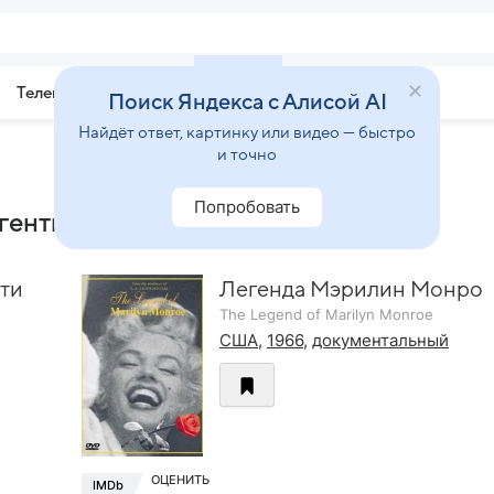
Телепрограмма
Звезды
Поиск Яндекса с Алисой AI
Найдёт ответ, картинку или видео — быстро
и точно
Попробовать
генты»
ти
Легенда Мэрилин Монро
The Legend of Marilyn Monroe
США
,
1966
,
документальный
ОЦЕНИТЬ
IMDb