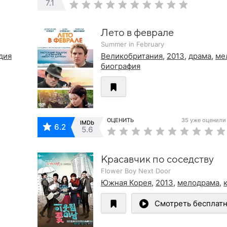
7.1
Лето в феврале
Summer in February
дия
Великобритания
,
2013
,
драма
,
ме
биография
ОЦЕНИТЬ
35 уже оценили
IMDb
6.2
5.6
Красавчик по соседству
Flower Boy Next Door
Южная Корея
,
2013
,
мелодрама
,
Смотреть бесплат