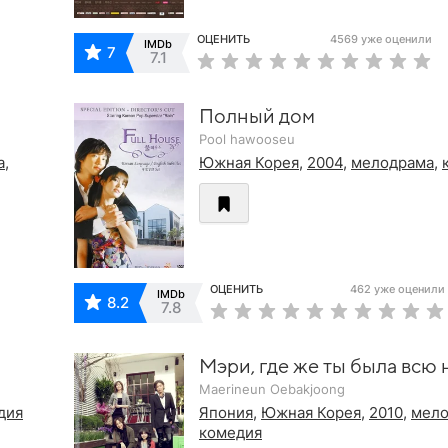
ОЦЕНИТЬ
4569 уже оценили
IMDb
7
7.1
Полный дом
Pool hawooseu
а
,
Южная Корея
,
2004
,
мелодрама
,
ОЦЕНИТЬ
462 уже оценили
IMDb
8.2
7.8
Мэри, где же ты была всю 
Maerineun Oebakjoong
дия
Япония
,
Южная Корея
,
2010
,
мело
комедия