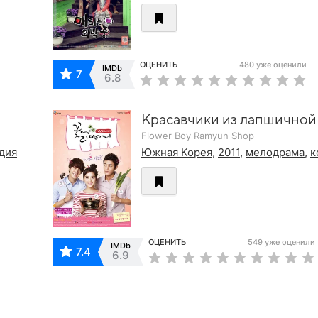
ОЦЕНИТЬ
480 уже оценили
IMDb
7
6.8
Красавчики из лапшичной
Flower Boy Ramyun Shop
дия
Южная Корея
,
2011
,
мелодрама
,
к
ОЦЕНИТЬ
549 уже оценили
IMDb
7.4
6.9