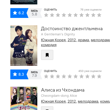
ОЦЕНИТЬ
76 уже оценили
IMDb
6.2
5.8
Достоинство джентльмена
A Gentleman's Dignity
Южная Корея
,
2012
,
драма
,
мелодрам
комедия
ОЦЕНИТЬ
450 уже оценили
IMDb
8.3
7.9
Алиса из Чхондама
Cheongdam-dong Alice
Южная Корея
,
2012
,
мелодрама
,
коме