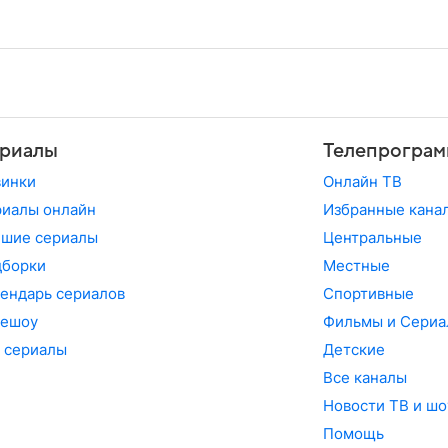
риалы
Телепрограм
винки
Онлайн ТВ
иалы онлайн
Избранные кана
чшие сериалы
Центральные
дборки
Местные
ендарь сериалов
Спортивные
лешоу
Фильмы и Сериа
 сериалы
Детские
Все каналы
Новости ТВ и шо
Помощь