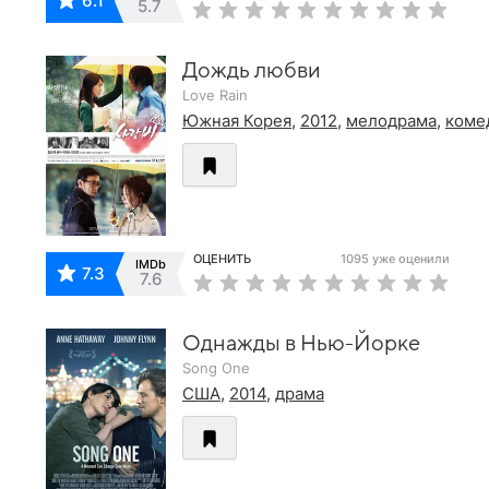
6.1
5.7
Дождь любви
Love Rain
Южная Корея
,
2012
,
мелодрама
,
коме
ОЦЕНИТЬ
1095 уже оценили
IMDb
7.3
7.6
Однажды в Нью-Йорке
Song One
США
,
2014
,
драма