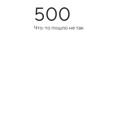
500
Что-то пошло не так