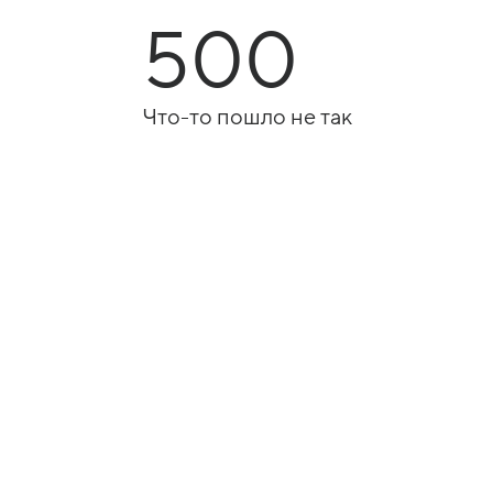
500
Что-то пошло не так