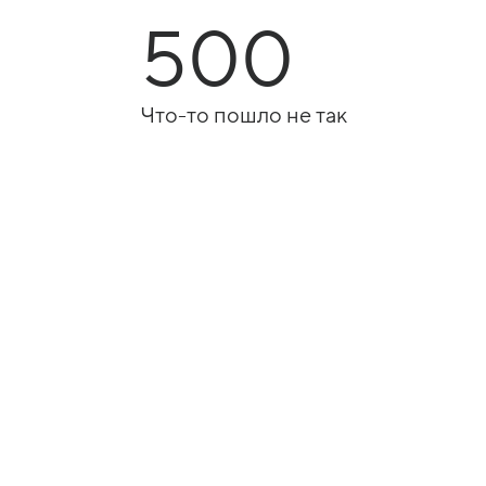
500
Что-то пошло не так