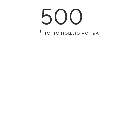
500
Что-то пошло не так