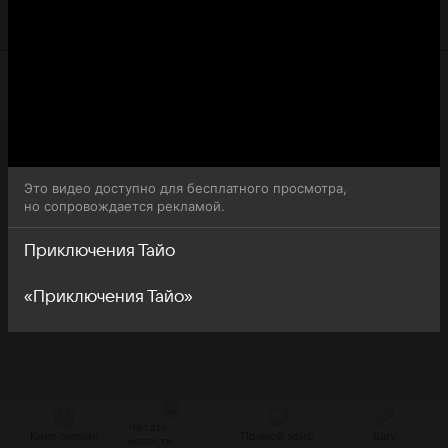
Приключения Тайо (Tayo: The Little Bus) доступна для
бесплатного онлайн-просмотра.
Это видео доступно для бесплатного просмотра,
но сопровождается рекламой.
Приключения Тайо
«Приключения Тайо»
Читать
Кино онлайн
Прямой эфир
Шоу
новости