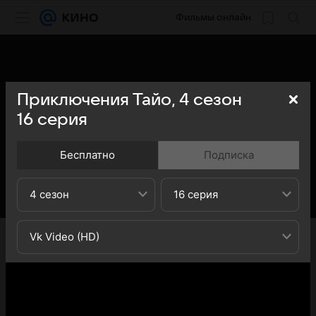
Фильмы онлайн
Приключения Тайо,
4
сезон
16
серия
Бесплатно
Подписка
4 сезон
16 серия
«Кино Mail» представляет вашему вниманию 16-ю
Vk Video (HD)
серию 4-го сезона сериала Приключения Тайо (Tayo:
The Little Bus): вы можете ознакомиться с кратким
содержанием 16-й серии 4-ого сезона телесериала
Приключения Тайо (Tayo: The Little Bus) - обратите
внимание, что 16-я серия 4-го сезона сериала