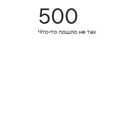
500
Что-то пошло не так