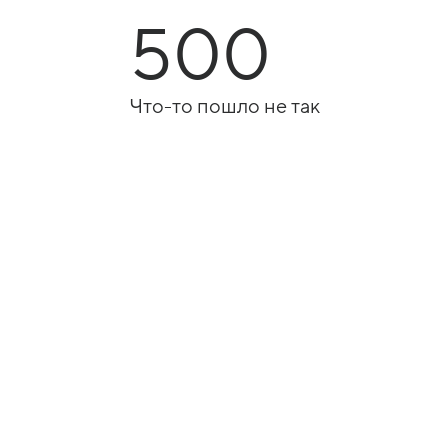
500
Что-то пошло не так