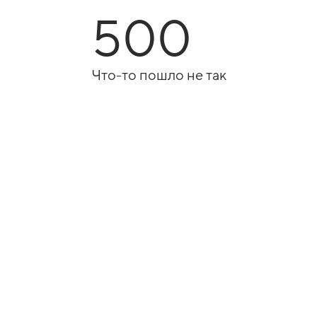
500
Что-то пошло не так