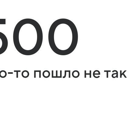
500
о-то пошло не так