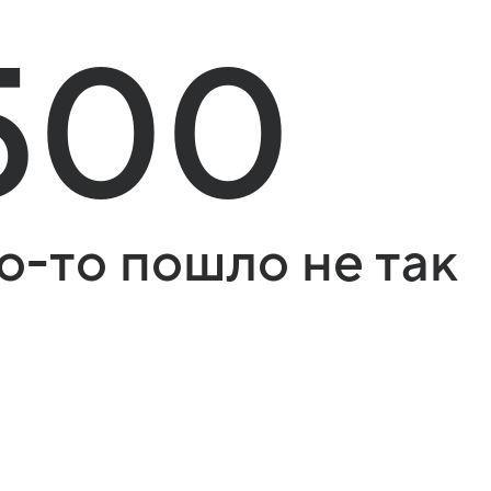
500
о-то пошло не так