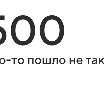
500
о-то пошло не так