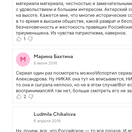
материала материала, честностью и замечательным
с удовольствием и большим интересом. Актерский с
на высоте. Кажется мне, что многие исторические со
в то время в высшем обществе, какой разврат и бес
безчеловечность и жестокость правящих Российским
приуменьшена. Из чувства патриотизма, наверное.
1
Марина Бахтина
6 июня 2016
Сериал один раз посмотреть можно!Испортил сериал
Александрова. Ну НИКАК она тут не вписывается, НИ
то она и сыграла неплохо, но не в этом случае!Вот 
воспринимался!А так нет, больше смотреть его не за
2
Ludmila Chikalova
6 апреля 2016
Ну, почем, все, что Российское — то все плохое. И 