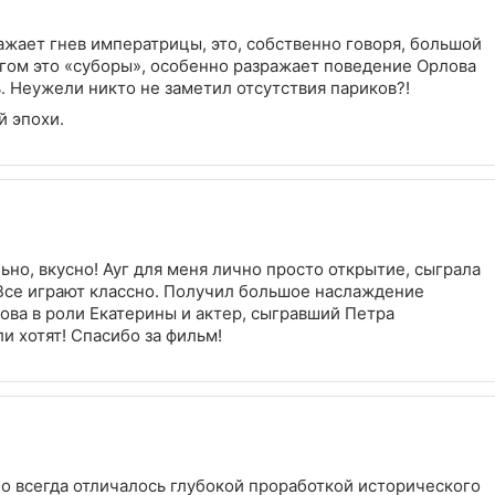
ажает гнев императрицы, это, собственно говоря, большой
огом это «суборы», особенно разражает поведение Орлова
 Неужели никто не заметил отсутствия париков?!
й эпохи.
но, вкусно! Ауг для меня лично просто открытие, сыграла
 Все играют классно. Получил большое наслаждение
ова в роли Екатерины и актер, сыгравший Петра
и хотят! Спасибо за фильм!
 всегда отличалось глубокой проработкой исторического