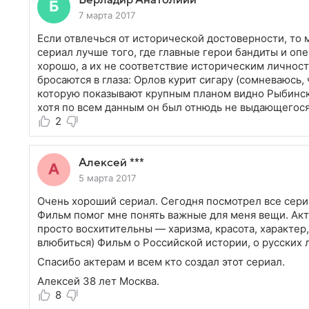
Берладир Анатолиий
7 марта 2017
Если отвлечься от исторической достоверности, то 
сериал лучше того, где главные герои бандиты и оп
хорошо, а их не соответствие историческим личност
бросаются в глаза: Орлов курит сигару (сомневаюсь, 
которую показывают крупным планом видно Рыбинс
хотя по всем данным он был отнюдь не выдающегос
2
Алексей ***
5 марта 2017
Очень хороший сериал. Сегодня посмотрел все серии
Фильм помог мне понять важные для меня вещи. Ак
просто восхитительны — харизма, красота, характе
влюбиться) Фильм о Российской истории, о русских 
Спасибо актерам и всем кто создал этот сериал.
Алексей 38 лет Москва.
8