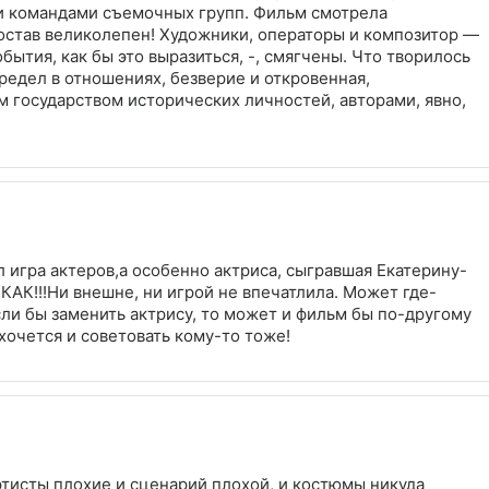
и командами съемочных групп. Фильм смотрела
остав великолепен! Художники, операторы и композитор —
бытия, как бы это выразиться, -, смягчены. Что творилось
предел в отношениях, безверие и откровенная,
 государством исторических личностей, авторами, явно,
 игра актеров,а особенно актриса, сыгравшая Екатерину-
КАК!!!Ни внешне, ни игрой не впечатлила. Может где-
если бы заменить актрису, то может и фильм бы по-другому
хочется и советовать кому-то тоже!
артисты плохие и сценарий плохой, и костюмы никуда