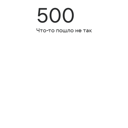
500
Что-то пошло не так