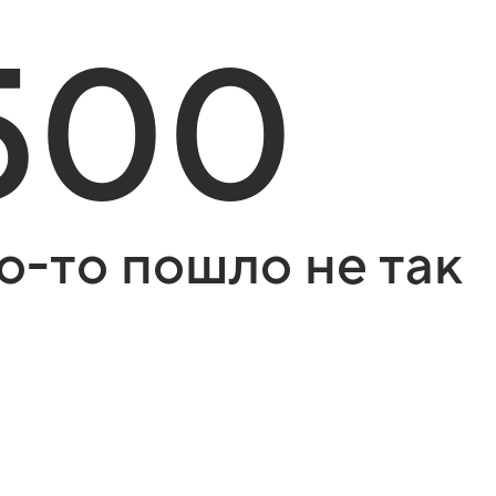
500
о-то пошло не так