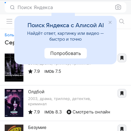
Поиск Яндекса
Фильмы онлайн
Поиск Яндекса с Алисой AI
Найдёт ответ, картинку или видео —
Больничка
быстро и точно
Сериалы, похожие на «Больничка»
Попробовать
Сочувствие господину Месть
2002, драма, триллер, криминал
7.9
7.5
IMDb
Олдбой
2003, драма, триллер, детектив,
криминал
7.9
8.3
Смотреть онлайн
IMDb
Безумие