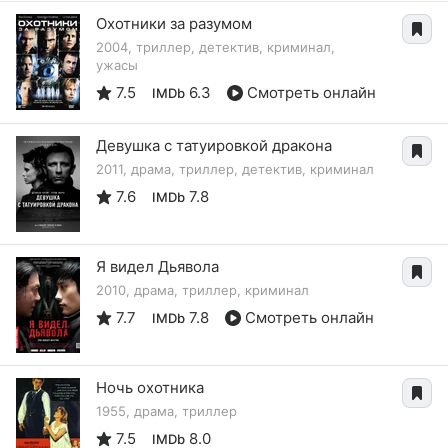
Охотники за разумом
2004, триллер, детектив, криминал,
ужасы
7.5
6.3
Смотреть онлайн
IMDb
Девушка с татуировкой дракона
2011, драма, триллер, детектив, криминал
7.6
7.8
IMDb
Я видел Дьявола
2010, драма, триллер, криминал
7.7
7.8
Смотреть онлайн
IMDb
Ночь охотника
1955, драма, триллер
7.5
8.0
IMDb