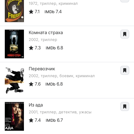
1972, триллер, криминал
7.1
7.4
IMDb
Комната страха
2002, триллер
7.3
6.8
IMDb
Перевозчик
2002, триллер, боевик, криминал
7.6
6.8
IMDb
Из ада
2001, триллер, детектив, ужасы
7.4
6.7
IMDb