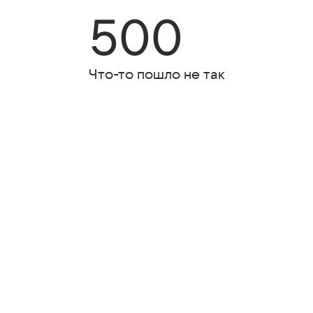
500
Что-то пошло не так