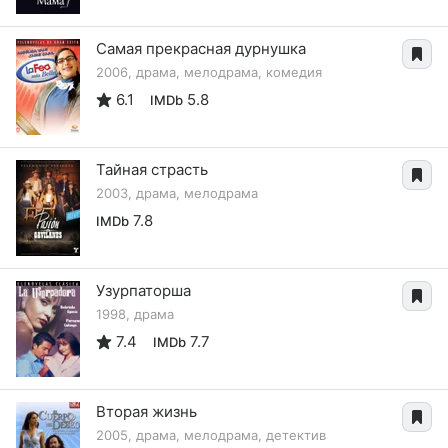
Самая прекрасная дурнушка
2006, драма, мелодрама, комедия
6.1
5.8
IMDb
Тайная страсть
2003, драма, мелодрама
7.8
IMDb
Узурпаторша
1998, драма
7.4
7.7
IMDb
Вторая жизнь
2005, драма, мелодрама, детектив