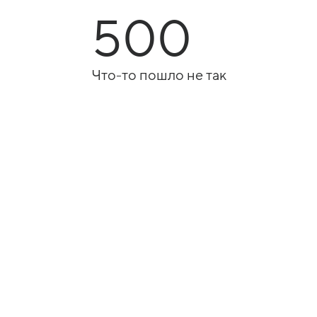
500
Что-то пошло не так