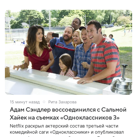
его стоит полюбить тем, кто по каким-то причинам
этого до сих пор не сделал «Он —
15 минут назад
Рита Захарова
Адам Сэндлер воссоединился с Сальмой
Хайек на съемках «Одноклассников 3»
Netflix раскрыл актерский состав третьей части
комедийной саги «Одноклассники» и опубликовал