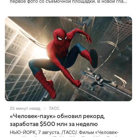
первое фото со съемочной площадки. В новой главе
к Адаму Сэндлеру присоединятся звезды
предыдущих частей: Кевин
25 минут назад
ТАСС
«Человек-паук» обновил рекорд,
заработав $500 млн за неделю
НЬЮ-ЙОРК, 7 августа. /ТАСС/. Фильм «Человек-