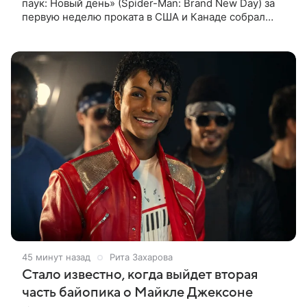
паук: Новый день» (Spider-Man: Brand New Day) за
первую неделю проката в США и Канаде собрал
рекордные $500 млн. Об этом сообщил журнал The
Hollywood Reporter. Фильм
45 минут назад
Рита Захарова
Стало известно, когда выйдет вторая
часть байопика о Майкле Джексоне