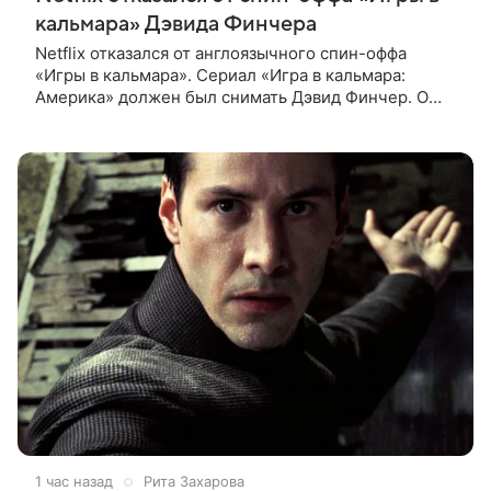
кальмара» Дэвида Финчера
Netflix отказался от англоязычного спин-оффа
«Игры в кальмара». Сериал «Игра в кальмара:
Америка» должен был снимать Дэвид Финчер. О
решении стримингового гиганта сообщает The
Playlist. О возможном расширении
1 час назад
Рита Захарова