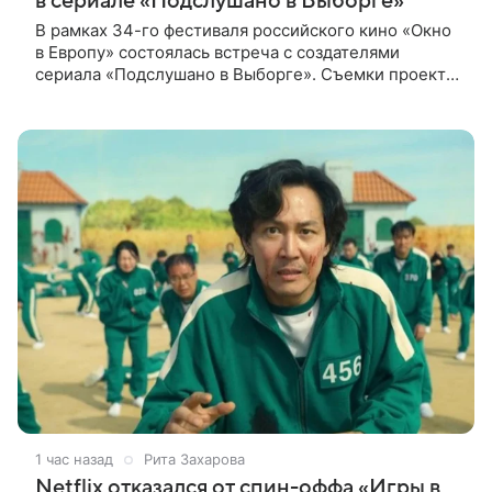
в сериале «Подслушано в Выборге»
В рамках 34-го фестиваля российского кино «Окно
в Европу» состоялась встреча с создателями
сериала «Подслушано в Выборге». Съемки проекта
проходят в городе одновременно с фестивалем.
«Подслушано в Выборге» —
1 час назад
Рита Захарова
Netflix отказался от спин-оффа «Игры в