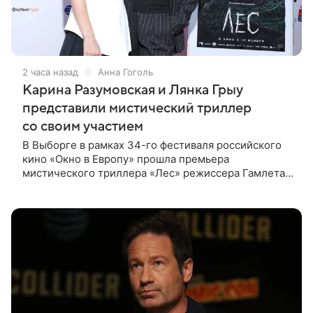
2 часа назад
Анна Гоголь
Карина Разумовская и Лянка Грыу
представили мистический триллер
со своим участием
В Выборге в рамках 34-го фестиваля российского
кино «Окно в Европу» прошла премьера
мистического триллера «Лес» режиссера Гамлета
Дульяна («Мы»). Первым зрителям фильм
представили режиссер, члены съемочной