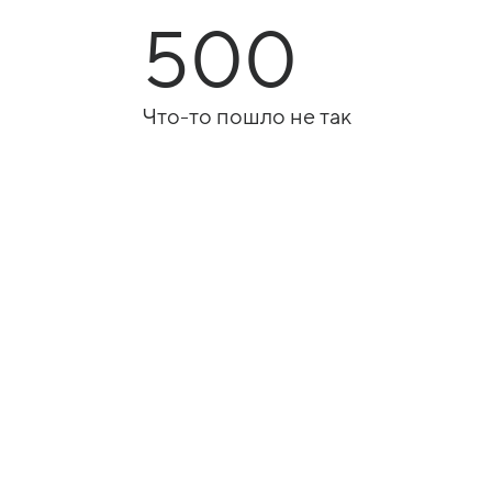
500
Что-то пошло не так