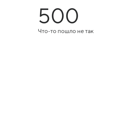
500
Что-то пошло не так