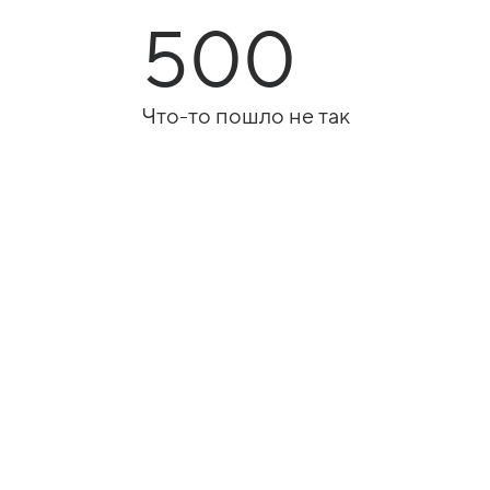
500
Что-то пошло не так