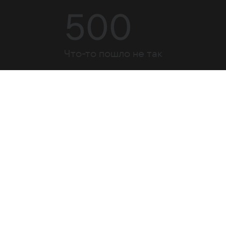
500
Что-то пошло не так