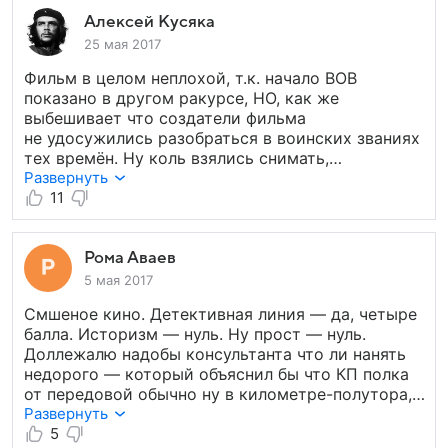
гордо красуется медаль «20 лет РККА», которой
награждался только лица высшего и среднего
Алексей Кусяка
комсостава, прослужившие к 23 февраля 1938
25 мая 2017
года 20 лет, а также тех, кто во время
Фильм в целом неплохой, т.к. начало ВОВ
гржданской войны получил орден «Боевого
показано в другом ракурсе, НО, как же
Красного знамени». Ни на тех, ни на других
выбешивает что создатели фильма
Климова не похожа. Если уж снимаете
не удосужились разобраться в воинских званиях
исторический фильм — не нужно экономить
тех времён. Ну коль взялись снимать,
на консультантах.
то снимайте реалистичней. Я понимаю, что 90%
Развернуть
зрителей не разбираются, но называть
11
подполковника с 3-мя шпалами старшим
лейтенантом (это 3 кубаря)..., не очень приятно,
и так по всем званиям и рангам. Кстати такие же
Рома Аваев
косяки были в Апостоле, да в принципе это
5 мая 2017
у всех, кто снимал фильмы где военная форма
Смшеное кино. Детективная линия — да, четыре
не с погонами, а с петлицами.
балла. Историзм — нуль. Ну прост — нуль.
Доллежалю надобы консультанта что ли нанять
недорого — который объяснил бы что КП полка
от передовой обычно ну в километре-полутора,
и костры там не жгли в открытую, особенно в 41.
Развернуть
И тд... Абыдно что переделать нормально —
5