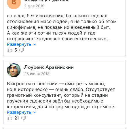
годов прошлого века на должностях
2 мая 2019
следователей, помощников прокуроров, уж
во всех, без исключения, батальных сценах
не говоря о руководстве, женщин. От слова
столкновения масс людей, я не только об этом
совсем. А по «законам военного времени»
кинофильме, не показан их ежедневный быт.
во время войны принимал решения военный
А как же эти сотни тысяч людей и где
трибунал, а не военная прокуратура. Так что,
отправляют ежедневно свои естественные
очередная поделка «типа про войну». А актеры
надобности ? Я прошел два локальных
Развернуть
молодцы, старались.
конфликта. Т.е. был их непосредственным
5
участником. И знаю, что ВОЙНА-это гораздо
грязнее, чем нам показывает кино.
Лоуренс Аравийский
25 июня 2018
В игровом отношении — смотреть можно,
но в историческо — очень слабо. Отсутствует
грамотный консультант, который на стадии
изучения сценария ввёл бы необходимые
коррективы, да и по форме одежды огромное
количество замечаний. Три шпалы
Развернуть
-подполковник, а не старший лейтенант. На груди
21
Климовой (кстати, замечательной актрисы)