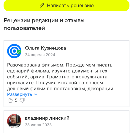
Написать рецензию
Рецензии редакции и отзывы
пользователей
Ольга Кузнецова
24 апреля 2024
Разочарована фильмом. Прежде чем писать
сценарий фильма, изучите документы тех
событий, архив. Грамотного консультанта
пригласите. Получился какой то совсем
дешовый фильм по постановкам, декорации,
одежды. Отец у меня фронтовик блокадник,
Развернуть
не много нам своим детям рассказывал о войне,
5
у нас принято было в семье читать и обсуждать
о прочитанном. И автора книги отец сразу
вычислял, говорил, да он даже не был на войне
владимир линский
и не удосужился в архиве изучить документы,
28 июля 2023
или про другого, запомните этого автора,