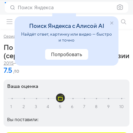
Поиск Яндекса
Фильмы онлайн
Поиск Яндекса с Алисой AI
Найдёт ответ, картинку или видео — быстро
Сериалы
По законам военного времени
и точно
По законам военного времени
Попробовать
(сериал 2015 – ...) - отзывы и рецензии
52 мин.
2015
— по н.в.
7.5
/10
Ваша оценка
Вы поставили: