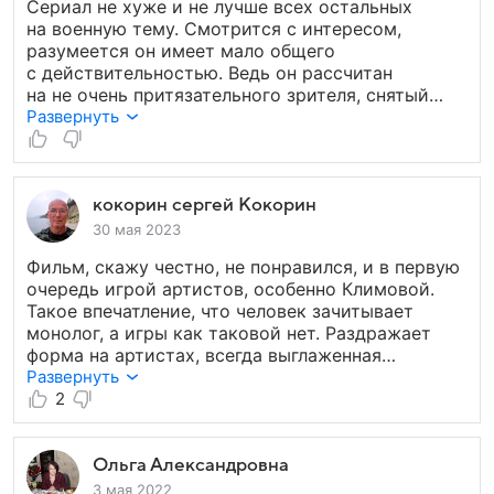
Сериал не хуже и не лучше всех остальных
он пишет правду, прошел всю войну! Сегодня
на военную тему. Смотрится с интересом,
фронтовиков истинных осталось единицы,
разумеется он имеет мало общего
но есть архивы! Изучайте и создавайте, такие
с действительностью. Ведь он рассчитан
фильмы, что бы посмотрев, гордость вызывало
на не очень притязательного зрителя, снятый
за вашу работу. Фильмов много, а смотреть
режиссерами не знакомыми с правдой войны.
Развернуть
нечего!!!
Этим грешат все сериалы на похожую тематику.
Правда о войне заменяется какими-то штампами
и идеологизированными мифами.
кокорин сергей Кокорин
30 мая 2023
Фильм, скажу честно, не понравился, и в первую
очередь игрой артистов, особенно Климовой.
Такое впечатление, что человек зачитывает
монолог, а игры как таковой нет. Раздражает
форма на артистах, всегда выглаженная
и начищенная, такое впечатление, что актеры
Развернуть
только что после парада на красной площади.
2
Я понимаю, может у Климовой было
перед съемками такое требование, играть роль
во всем чистом, но для военного сериала это
Ольга Александровна
не годится. Проще тогда назвать сериал военно-
3 мая 2022