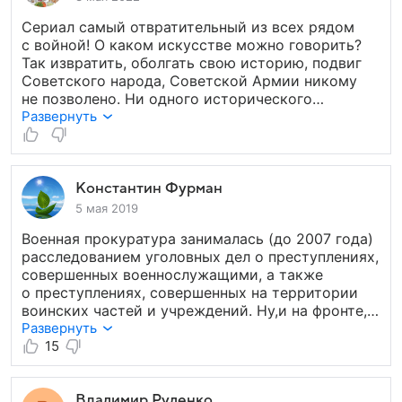
комедийным, тогда все стало бы на свои места.
Сериал самый отвратительный из всех рядом
с войной! О каком искусстве можно говорить?
Так извратить, оболгать свою историю, подвиг
Советского народа, Советской Армии никому
не позволено. Ни одного исторического
сражения. Кто с кем воевал? Как не стыдно
Развернуть
режиссеру, сценаристу, артистам сниматься
в таком фуфле? По другому не скажешь. Сколько
денег мимо. Противно, отвратительно, Обидно.
Благодарю Бога, что пой папа, участник
Константин Фурман
освободительного похода и присоединения
5 мая 2019
Бессарабии 1940года, пограничник, участник
Военная прокуратура занималась (до 2007 года)
Великой Отечественной Войны с первого
расследованием уголовных дел о преступлениях,
и до последнего дня и Советско-Японского
совершенных военнослужащими, а также
конфликта 1945г. в составе СМЕРША не дожил
о преступлениях, совершенных на территории
до такого позора. Я плачу вместо него!
воинских частей и учреждений. Ну,и на фронте,
соответственно. Все остальное — дело
Развернуть
территориальных правоохранительных органов,
15
до установления факта причастности
к совершению преступления военнослужащего.
И не было в военной прокуратуре до начала 90-х
Владимир Руденко