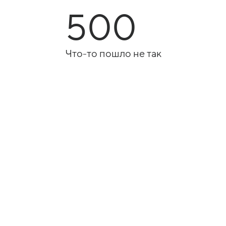
500
Что-то пошло не так