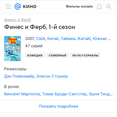
Фильмы онлайн
Финес и Ферб
Финес и Ферб, 1-й сезон
2007
,
США
,
Китай
,
Тайвань (Китай)
,
Южная Корея
47 серий
КОМЕДИЯ
СЕМЕЙНЫЙ
МУЛЬТСЕРИАЛЫ
Режиссеры
Дэн Повенмайр
,
Элисон Стоунер
В ролях
Винсент Мартелла
,
Томас Броди-Сэнгстер
,
Эшли Тисдейл
Показать подробнее