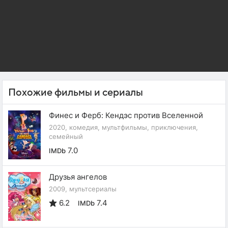
Похожие фильмы и сериалы
Финес и Ферб: Кендэс против Вселенной
2020, комедия, мультфильмы, приключения,
семейный
7.0
IMDb
Друзья ангелов
2009, мультсериалы
6.2
7.4
IMDb