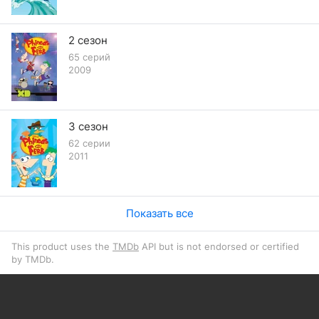
2 сезон
65 серий
2009
3 сезон
62 серии
2011
Показать все
This product uses the
TMDb
API but is not endorsed or certified
by TMDb.