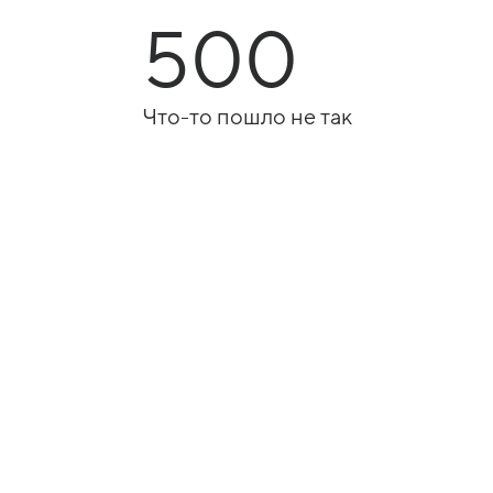
500
Что-то пошло не так