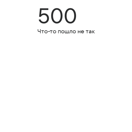
500
Что-то пошло не так