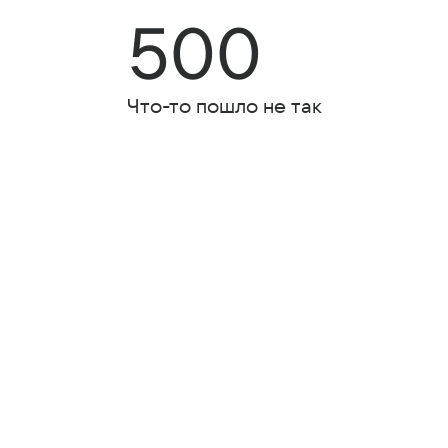
500
Что-то пошло не так