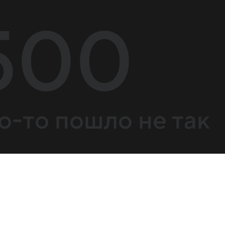
500
о-то пошло не так