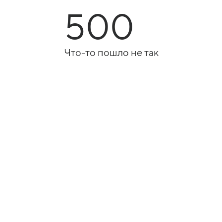
500
Что-то пошло не так