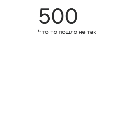
500
Что-то пошло не так