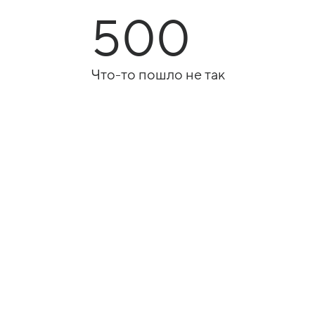
500
Что-то пошло не так