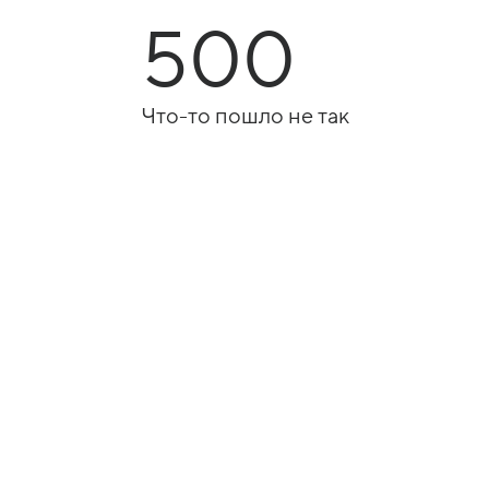
500
Что-то пошло не так