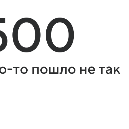
500
о-то пошло не так