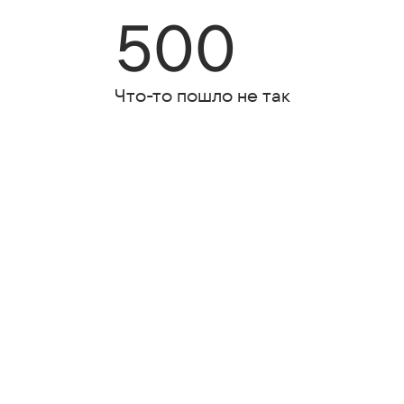
500
Что-то пошло не так