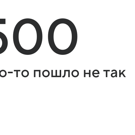
500
о-то пошло не так